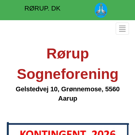
RØRUP. DK
Toggle
navigat
Rørup
Sogneforening
Gelstedvej 10, Grønnemose, 5560
Aarup