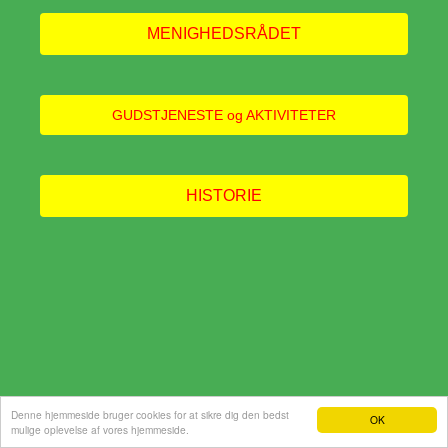
MENIGHEDSRÅDET
GUDSTJENESTE og AKTIVITETER
HISTORIE
Denne hjemmeside bruger cookies for at sikre dig den bedst
OK
mulige oplevelse af vores hjemmeside.
Hjemmeside fra e-hjemmeside.dk